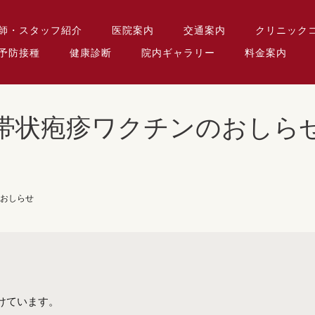
師・スタッフ紹介
医院案内
交通案内
クリニック
予防接種
健康診断
院内ギャラリー
料金案内
帯状疱疹ワクチンのおしら
おしらせ
けています。